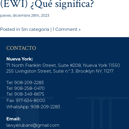
(EWI) ¿Qué significa?
jueves, diciembre 28th, 2023
Posted in
Sin categoría
|
1 Comment »
CONTACTO
Nueva York:
71 North Franklin Street, Suite #208, Nueva York 11550
255 Livingston Street, Suite n.º 3, Brooklyn NY, 11217
Tel: 908-209-2283
Tel: 908-258-0470
Tel: 908-349-8675
Fax: 917-634-8000
WhatsApp: 908-209-2283
Email:
lawyerubanii@gmail.com