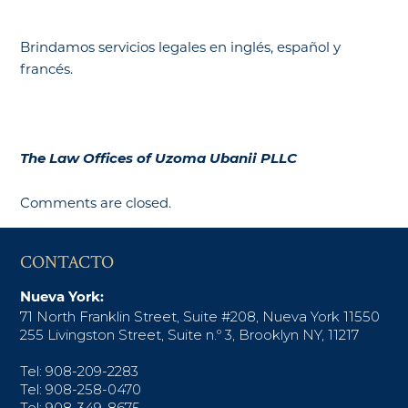
Brindamos servicios legales en inglés, español y
francés.
The Law Offices of Uzoma Ubanii PLLC
Comments are closed.
CONTACTO
Nueva York:
71 North Franklin Street, Suite #208, Nueva York 11550
255 Livingston Street, Suite n.º 3, Brooklyn NY, 11217
Tel: 908-209-2283
Tel: 908-258-0470
Tel: 908-349-8675